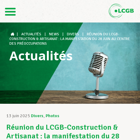
Contact
FR
DE
|
ACTUALITÉS
|
NEWS
|
DIVERS
|
RÉUNION DU LCGB-
CONSTRUCTION & ARTISANAT : LA MANIFESTATION DU 28 JUIN AU CENTRE
DES PRÉOCCUPATIONS
Actualités
Le LCGB
Structures syndicales
Assistance au Travail
13 juin 2025
Divers
,
Photos
Réunion du LCGB-Construction &
Vos droits
Artisanat : la manifestation du 28