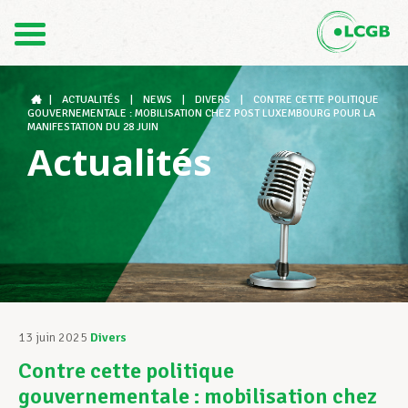
Contact
FR
DE
|
ACTUALITÉS
|
NEWS
|
DIVERS
|
CONTRE CETTE POLITIQUE
GOUVERNEMENTALE : MOBILISATION CHEZ POST LUXEMBOURG POUR LA
MANIFESTATION DU 28 JUIN
Actualités
Le LCGB
Structures syndicales
Assistance au Travail
13 juin 2025
Divers
Contre cette politique
Vos droits
gouvernementale : mobilisation chez