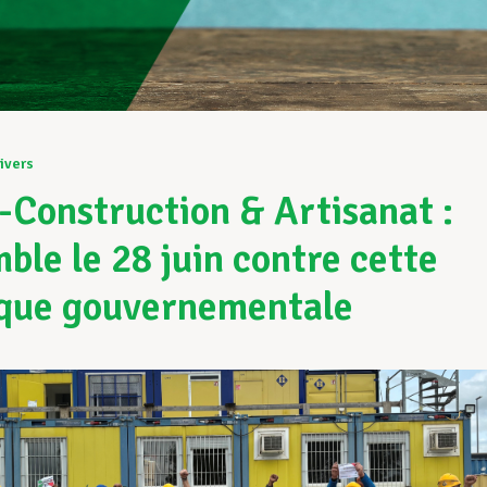
ivers
Construction & Artisanat :
ble le 28 juin contre cette
ique gouvernementale