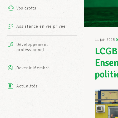
Vos droits
Prestations complémentaires
Charte
Photos
Assistance en vie privée
Harmonie Mutuelle
Bureaux INFO-CENTER
11 juin 2025
D
Vidéos
Développement
LCGB-
professionnel
Assurance AXA
L’équipe LCGB
Ensem
Devenir Membre
polit
Actualités