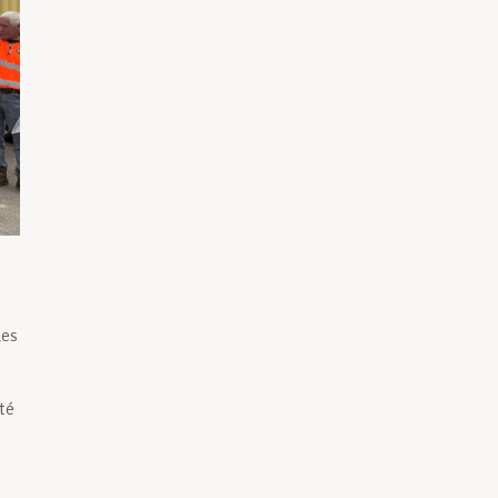
Les
u
té