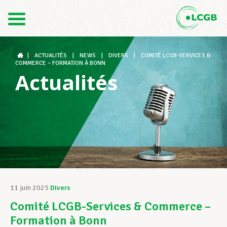
Contact
FR
DE
|
ACTUALITÉS
|
NEWS
|
DIVERS
|
COMITÉ LCGB-SERVICES &
COMMERCE – FORMATION À BONN
Actualités
Le LCGB
Structures syndicales
Assistance au Travail
11 juin 2025
Divers
Comité LCGB-Services & Commerce –
Vos droits
Formation à Bonn