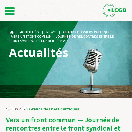
Contact
FR
DE
|
ACTUALITÉS
|
NEWS
|
GRANDS DOSSIERS POLITIQUES
|
VERS UN FRONT COMMUN — JOURNÉE DE RENCONTRES ENTRE LE
FRONT SYNDICAL ET LA SOCIÉTÉ CIVILE
Actualités
Le LCGB
Structures syndicales
Assistance au Travail
10 juin 2025
Grands dossiers politiques
Vers un front commun — Journée de
Vos droits
rencontres entre le front syndical et