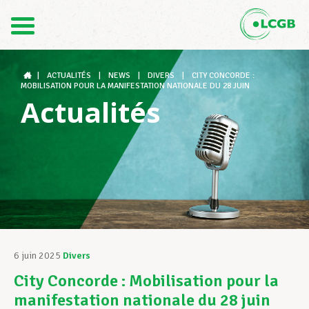
Contact
FR
DE
|
ACTUALITÉS
|
NEWS
|
DIVERS
|
CITY CONCORDE :
MOBILISATION POUR LA MANIFESTATION NATIONALE DU 28 JUIN
Actualités
Le LCGB
Structures syndicales
Assistance au Travail
6 juin 2025
Divers
City Concorde : Mobilisation pour la
Vos droits
manifestation nationale du 28 juin