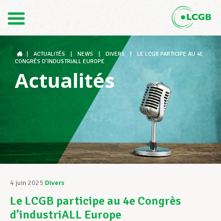
Contact
FR
DE
|
ACTUALITÉS
|
NEWS
|
DIVERS
|
LE LCGB PARTICIPE AU 4E
CONGRÈS D’INDUSTRIALL EUROPE
Actualités
Le LCGB
Structures syndicales
Assistance au Travail
4 juin 2025
Divers
Le LCGB participe au 4e Congrès
Vos droits
d’industriALL Europe