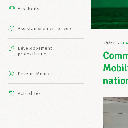
Vos droits
Prestations complémentaires
Charte
Photos
Assistance en vie privée
Harmonie Mutuelle
Bureaux INFO-CENTER
3 juin 2025
Di
Vidéos
Développement
Commi
professionnel
Assurance AXA
L’équipe LCGB
Mobil
Devenir Membre
natio
Actualités