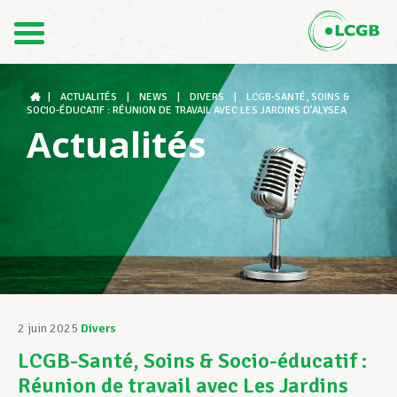
Contact
FR
DE
|
ACTUALITÉS
|
NEWS
|
DIVERS
|
LCGB-SANTÉ, SOINS &
SOCIO-ÉDUCATIF : RÉUNION DE TRAVAIL AVEC LES JARDINS D’ALYSEA
Actualités
Le LCGB
Structures syndicales
Assistance au Travail
2 juin 2025
Divers
LCGB-Santé, Soins & Socio-éducatif :
Vos droits
Réunion de travail avec Les Jardins