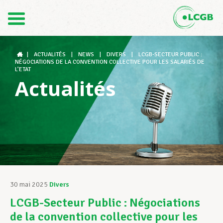
Contact
FR
DE
|
ACTUALITÉS
|
NEWS
|
DIVERS
|
LCGB-SECTEUR PUBLIC :
NÉGOCIATIONS DE LA CONVENTION COLLECTIVE POUR LES SALARIÉS DE
L’ETAT
Actualités
Le LCGB
Structures syndicales
Assistance au Travail
30 mai 2025
Divers
LCGB-Secteur Public : Négociations
Vos droits
de la convention collective pour les