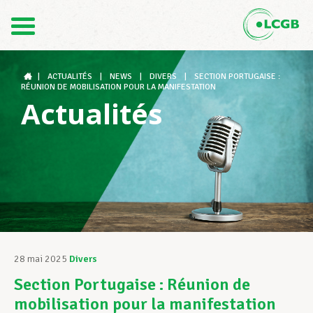
Contact
FR
DE
|
ACTUALITÉS
|
NEWS
|
DIVERS
|
SECTION PORTUGAISE :
RÉUNION DE MOBILISATION POUR LA MANIFESTATION
Actualités
Le LCGB
Structures syndicales
Assistance au Travail
28 mai 2025
Divers
Section Portugaise : Réunion de
Vos droits
mobilisation pour la manifestation