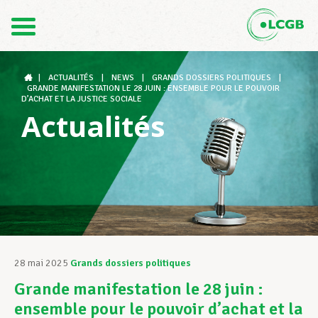
Contact
FR
DE
|
ACTUALITÉS
|
NEWS
|
GRANDS DOSSIERS POLITIQUES
|
GRANDE MANIFESTATION LE 28 JUIN : ENSEMBLE POUR LE POUVOIR
D’ACHAT ET LA JUSTICE SOCIALE
Actualités
Le LCGB
Structures syndicales
Assistance au Travail
28 mai 2025
Grands dossiers politiques
Grande manifestation le 28 juin :
Vos droits
ensemble pour le pouvoir d’achat et la