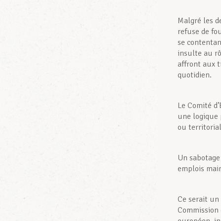
Malgré les d
refuse de fo
se contentan
insulte au r
affront aux t
quotidien.
Le Comité d
une logique 
ou territoria
Un sabotage 
emplois main
Ce serait un
Commission e