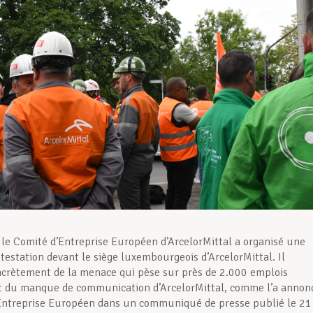
 le Comité d’Entreprise Européen d’ArcelorMittal a organisé une
otestation devant le siège luxembourgeois d’ArcelorMittal. Il
oncrètement de la menace qui pèse sur près de 2.000 emplois
t du manque de communication d’ArcelorMittal, comme l’a annon
Entreprise Européen dans un communiqué de presse publié le 21