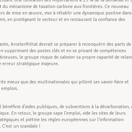
cluant une limitation des importations à 15 % de la demande et 
 du mécanisme de taxation carbone aux frontières. Ce nouveau
urs de mise en œuvre, vise à rétablir une dynamique positive dans
nir, en protégeant le secteur et en restaurant la confiance des
exte, ArcelorMittal devrait se préparer à reconquérir des parts de
en supprimant des postes clés et en se privant de compétences
cieuses, le groupe risque de saboter sa propre capacité de relan
e erreur stratégique majeure.
ite mieux que des multinationales qui pillent ses savoir-faire et
s emplois.
l bénéficie d’aides publiques, de subventions à la décarbonation, 
ique. En retour, le groupe sape l’emploi, vide les sites de leurs
ratégiques et piétine les règles européennes sur l’information-
. C’est un scandale !