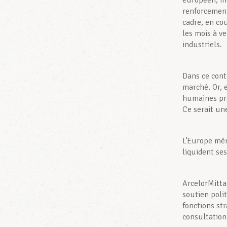
européen, in
renforcement
cadre, en co
les mois à ve
industriels.
Dans ce cont
marché. Or, 
humaines pré
Ce serait un
L’Europe mér
liquident se
ArcelorMitta
soutien polit
fonctions st
consultation