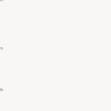
un
ce.
de