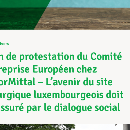
ivers
n de protestation du Comité
reprise Européen chez
orMittal – L’avenir du site
urgique luxembourgeois doit
assuré par le dialogue social