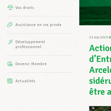
Vos droits
Prestations complémentaires
Charte
Photos
Assistance en vie privée
Harmonie Mutuelle
Bureaux INFO-CENTER
21 mai 2025
D
Vidéos
Développement
Actio
professionnel
Assurance AXA
L’équipe LCGB
d’Ent
Devenir Membre
Arcel
sidér
Actualités
être 