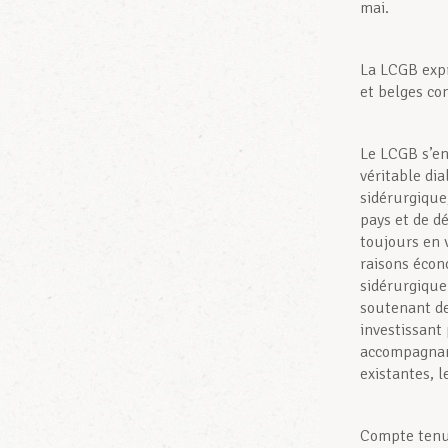
mai.
La LCGB expr
et belges con
Le LCGB s’en
véritable dia
sidérurgique
pays et de d
toujours en 
raisons écon
sidérurgique
soutenant de
investissant 
accompagnant
existantes, l
Compte tenu 