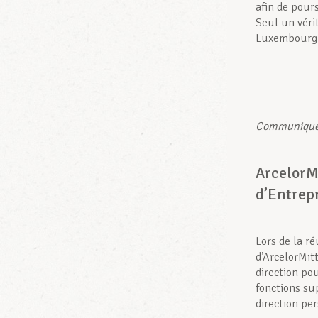
afin de pours
Seul un vérit
Luxembourg, 
Communiqué d
ArcelorMi
d’Entrep
Lors de la r
d’ArcelorMitt
direction pou
fonctions su
direction per