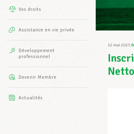
Vos droits
Prestations complémentaires
Charte
Photos
Assistance en vie privée
Harmonie Mutuelle
Bureaux INFO-CENTER
12 mai 2025
D
Vidéos
Développement
Inscr
professionnel
Assurance AXA
L’équipe LCGB
Netto
Devenir Membre
Actualités