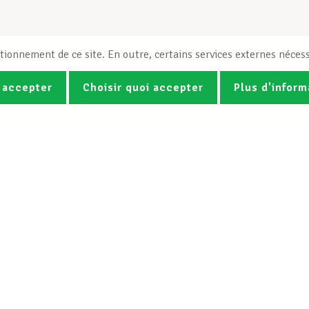
tionnement de ce site. En outre, certains services externes nécess
 accepter
Choisir quoi accepter
Plus d'inform
Photos
Vidéos
ez la newsletter Spotlight du LCG