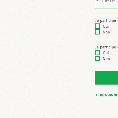
Je
Je participe
participe
Oui
Non
Je
Je participe
participe
Oui
également
Non
au
déjeuner
RETOURNER