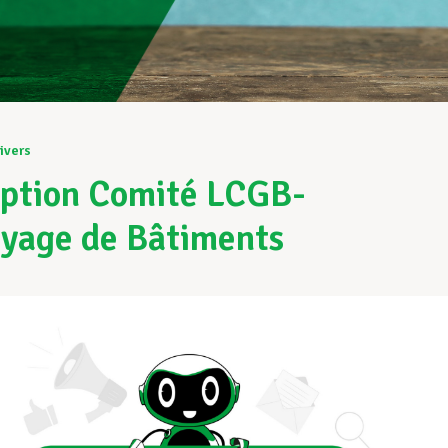
ivers
iption Comité LCGB-
yage de Bâtiments