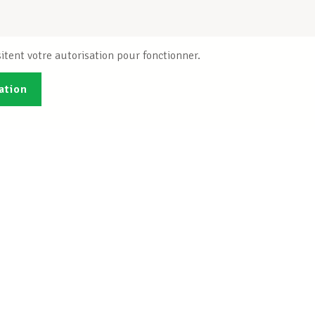
itent votre autorisation pour fonctionner.
ation
Publications
B
Je veux m'inscrire