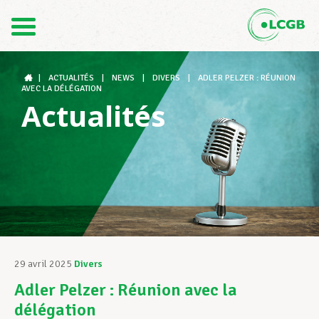
Contact
FR
DE
|
ACTUALITÉS
|
NEWS
|
DIVERS
|
ADLER PELZER : RÉUNION
AVEC LA DÉLÉGATION
Actualités
Le LCGB
Structures syndicales
Assistance au Travail
29 avril 2025
Divers
Adler Pelzer : Réunion avec la
Vos droits
délégation