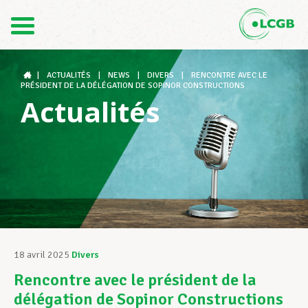
Contact
FR
DE
|
ACTUALITÉS
|
NEWS
|
DIVERS
|
RENCONTRE AVEC LE
PRÉSIDENT DE LA DÉLÉGATION DE SOPINOR CONSTRUCTIONS
Actualités
Le LCGB
Structures syndicales
Assistance au Travail
18 avril 2025
Divers
Rencontre avec le président de la
Vos droits
délégation de Sopinor Constructions