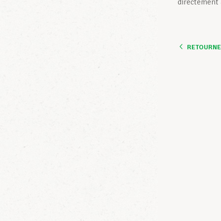
directement 
RETOURNER