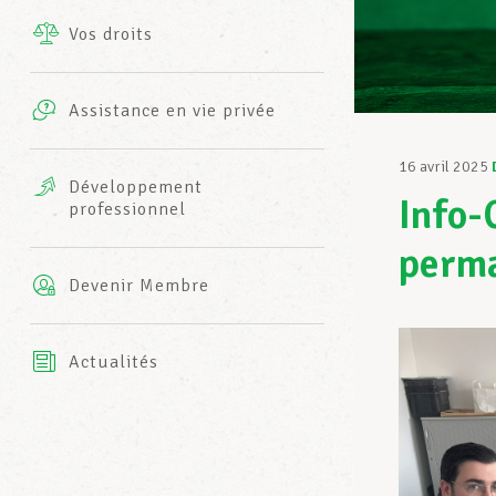
Vos droits
Prestations complémentaires
Charte
Photos
Assistance en vie privée
Harmonie Mutuelle
Bureaux INFO-CENTER
16 avril 2025
Vidéos
Développement
Info-
professionnel
Assurance AXA
L’équipe LCGB
perma
Devenir Membre
Actualités