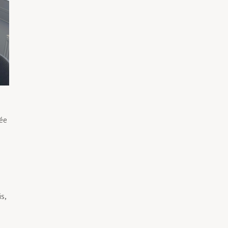
rée
s
s,