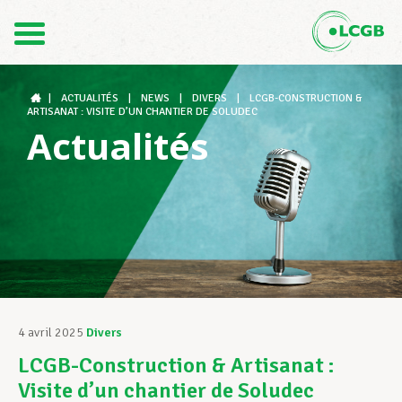
Contact
FR
DE
|
ACTUALITÉS
|
NEWS
|
DIVERS
|
LCGB-CONSTRUCTION &
ARTISANAT : VISITE D’UN CHANTIER DE SOLUDEC
Actualités
Le LCGB
Structures syndicales
Assistance au Travail
4 avril 2025
Divers
LCGB-Construction & Artisanat :
Vos droits
Visite d’un chantier de Soludec