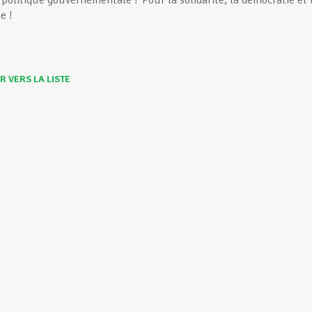
 politique gouvernementale ? Pour la solidarité, la démocratie et 
e !
 VERS LA LISTE