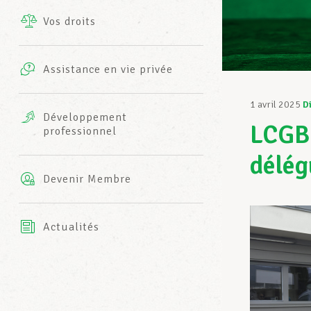
Vos droits
Prestations complémentaires
Charte
Photos
Assistance en vie privée
Harmonie Mutuelle
Bureaux INFO-CENTER
1 avril 2025
D
Vidéos
Développement
LCGB-
professionnel
Assurance AXA
L’équipe LCGB
délég
Devenir Membre
Actualités