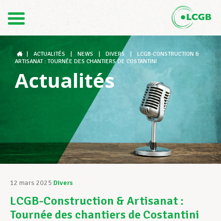
Contact
FR
DE
|
ACTUALITÉS
|
NEWS
|
DIVERS
|
LCGB-CONSTRUCTION &
ARTISANAT : TOURNÉE DES CHANTIERS DE COSTANTINI
Actualités
Le LCGB
Structures syndicales
Assistance au Travail
12 mars 2025
Divers
LCGB-Construction & Artisanat :
Vos droits
Tournée des chantiers de Costantini