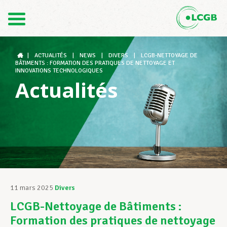
Contact
FR
DE
|
ACTUALITÉS
|
NEWS
|
DIVERS
|
LCGB-NETTOYAGE DE
BÂTIMENTS : FORMATION DES PRATIQUES DE NETTOYAGE ET
INNOVATIONS TECHNOLOGIQUES
Actualités
Le LCGB
Structures syndicales
Assistance au Travail
11 mars 2025
Divers
LCGB-Nettoyage de Bâtiments :
Vos droits
Formation des pratiques de nettoyage