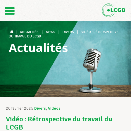
Contact
FR
DE
|
ACTUALITÉS
|
NEWS
|
DIVERS
|
VIDÉO : RÉTROSPECTIVE
DU TRAVAIL DU LCGB
Actualités
Le LCGB
Structures syndicales
Assistance au Travail
20 février 2025
Divers
,
Vidéos
Vidéo : Rétrospective du travail du
Vos droits
LCGB