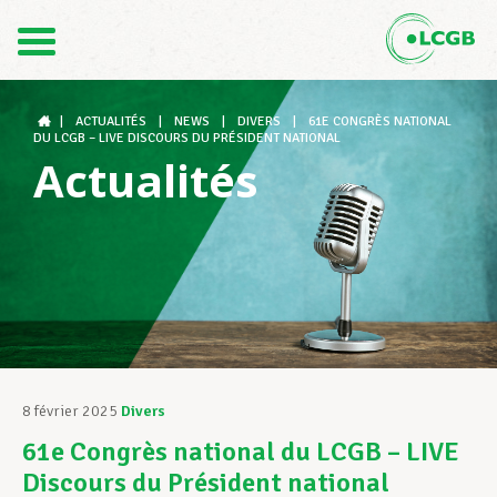
Contact
FR
DE
|
ACTUALITÉS
|
NEWS
|
DIVERS
|
61E CONGRÈS NATIONAL
DU LCGB – LIVE DISCOURS DU PRÉSIDENT NATIONAL
Actualités
Le LCGB
Structures syndicales
Assistance au Travail
8 février 2025
Divers
61e Congrès national du LCGB – LIVE
Vos droits
Discours du Président national