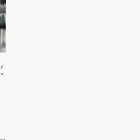
té
ion