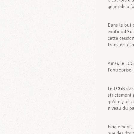
C’est lors d’
générale a f
Dans le but 
continuité de
cette cession
transfert d’e
Ainsi, le LC
l’entreprise,
Le LCGB s’as
strictement 
qu’il n’y ai
niveau du pa
Finalement, 
que des droit