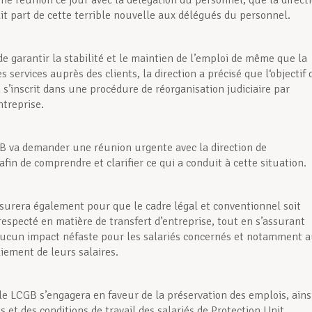
une réunion ce jour avec la délégation du personnel, que la direct
ait part de cette terrible nouvelle aux délégués du personnel.
de garantir la stabilité et le maintien de l’emploi de même que la
s services auprès des clients, la direction a précisé que l‘objectif 
 s’inscrit dans une procédure de réorganisation judiciaire par
ntreprise.
GB va demander une réunion urgente avec la direction de
 afin de comprendre et clarifier ce qui a conduit à cette situation.
surera également pour que le cadre légal et conventionnel soit
respecté en matière de transfert d’entreprise, tout en s’assurant
t aucun impact néfaste pour les salariés concernés et notamment 
iement de leurs salaires.
le LCGB s’engagera en faveur de la préservation des emplois, ains
s et des conditions de travail des salariés de Protection Unit