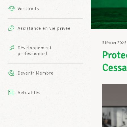
Vos droits
Prestations complémentaires
Charte
Photos
Assistance en vie privée
Harmonie Mutuelle
Bureaux INFO-CENTER
5 février 2025
Vidéos
Développement
Prote
professionnel
Assurance AXA
L’équipe LCGB
Cessat
Devenir Membre
Actualités