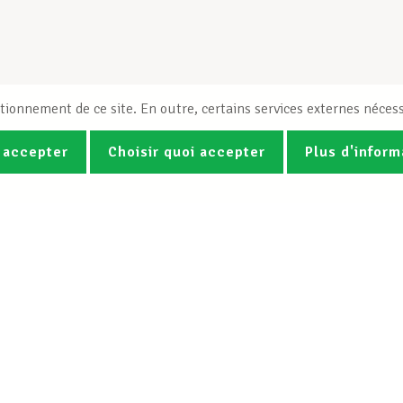
tionnement de ce site. En outre, certains services externes nécess
 accepter
Choisir quoi accepter
Plus d'inform
Photos
Vidéos
ez la newsletter Spotlight du LCG