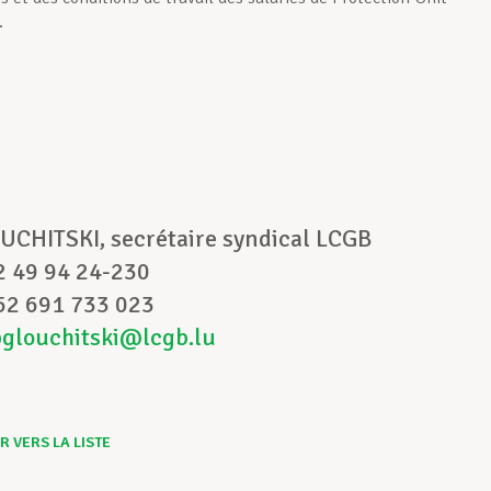
.
t :
UCHITSKI, secrétaire syndical LCGB
52 49 94 24-230
52 691 733 023
pglouchitski@lcgb.lu
 VERS LA LISTE