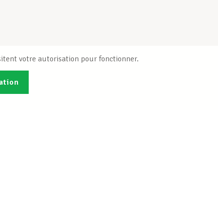
itent votre autorisation pour fonctionner.
ation
Publications
B
Je veux m'inscrire