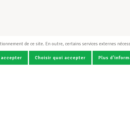
tionnement de ce site. En outre, certains services externes nécess
 accepter
Choisir quoi accepter
Plus d'inform
Photos
Vidéos
ez la newsletter Spotlight du LCG