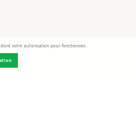
itent votre autorisation pour fonctionner.
ation
Publications
B
Je veux m'inscrire