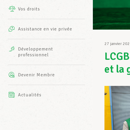
Vos droits
Prestations complémentaires
Charte
Photos
Assistance en vie privée
Harmonie Mutuelle
Bureaux INFO-CENTER
27 janvier 20
Vidéos
Développement
LCGB-
professionnel
Assurance AXA
L’équipe LCGB
et la 
Devenir Membre
Actualités