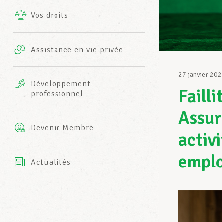
Vos droits
Prestations complémentaires
Charte
Photos
Assistance en vie privée
Harmonie Mutuelle
Bureaux INFO-CENTER
27 janvier 20
Vidéos
Développement
Faill
professionnel
Assurance AXA
L’équipe LCGB
Assur
Devenir Membre
activ
emplo
Actualités