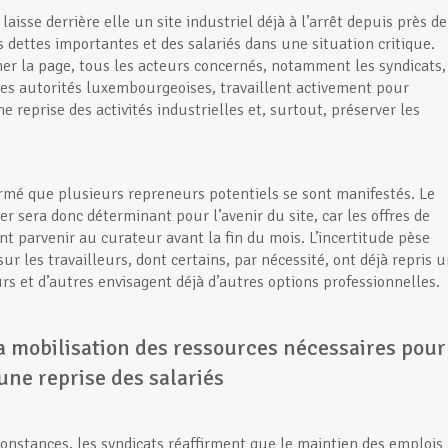
e laisse derrière elle un site industriel déjà à l’arrêt depuis près de
s dettes importantes et des salariés dans une situation critique.
ner la page, tous les acteurs concernés, notamment les syndicats,
les autorités luxembourgeoises, travaillent activement pour
 reprise des activités industrielles et, surtout, préserver les
firmé que plusieurs repreneurs potentiels se sont manifestés. Le
er sera donc déterminant pour l’avenir du site, car les offres de
nt parvenir au curateur avant la fin du mois. L’incertitude pèse
r les travailleurs, dont certains, par nécessité, ont déjà repris 
rs et d’autres envisagent déjà d’autres options professionnelles.
a mobilisation des ressources nécessaires pour
une reprise des salariés
constances, les syndicats réaffirment que le maintien des emplois