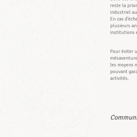
reste la prio
industriel a
En cas d’éche
plusieurs an
institutions
Pour éviter 
mésaventure 
les moyens n
pouvant gara
activités.
Communiq