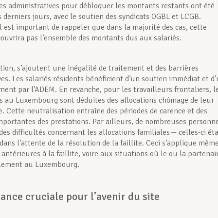
s administratives pour débloquer les montants restants ont été
es derniers jours, avec le soutien des syndicats OGBL et LCGB.
l est important de rappeler que dans la majorité des cas, cette
couvrira pas l’ensemble des montants dus aux salariés.
tion, s’ajoutent une inégalité de traitement et des barrières
ves. Les salariés résidents bénéficient d’un soutien immédiat et d
nt par l’ADEM. En revanche, pour les travailleurs frontaliers, l
s au Luxembourg sont déduites des allocations chômage de leur
e. Cette neutralisation entraîne des périodes de carence et des
mportantes des prestations. Par ailleurs, de nombreuses personn
es difficultés concernant les allocations familiales — celles-ci ét
ans l’attente de la résolution de la faillite. Ceci s’applique mêm
antérieures à la faillite, voire aux situations où le ou la partenai
galement au Luxembourg.
nce cruciale pour l’avenir du site