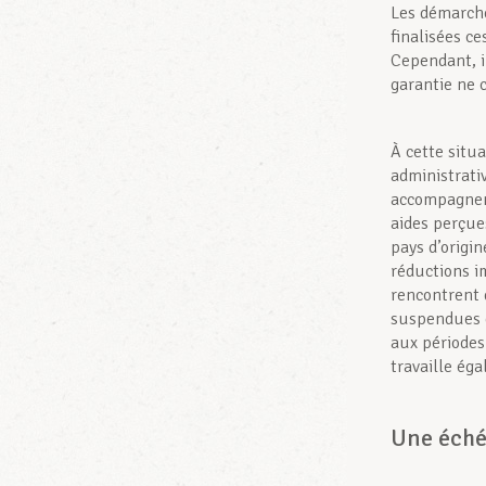
Les démarche
finalisées c
Cependant, i
garantie ne 
À cette situa
administrati
accompagneme
aides perçue
pays d’origin
réductions i
rencontrent d
suspendues d
aux périodes 
travaille é
Une échéa