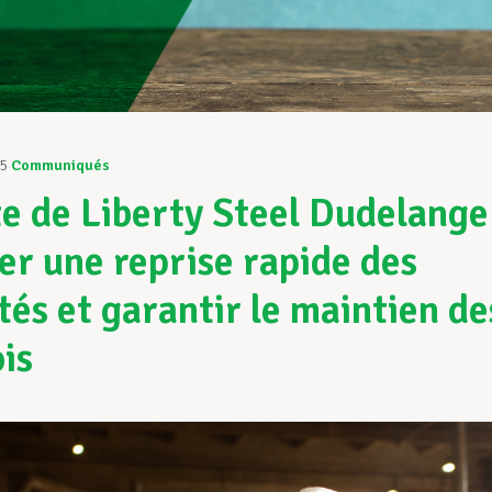
25
Communiqués
ite de Liberty Steel Dudelange
er une reprise rapide des
ités et garantir le maintien de
is