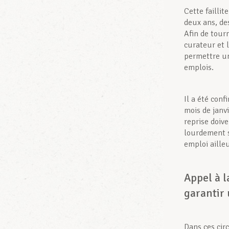
Cette faillit
deux ans, de
Afin de tour
curateur et 
permettre une
emplois.
Il a été con
mois de janvi
reprise doive
lourdement su
emploi ailleu
Appel à l
garantir 
Dans ces cir