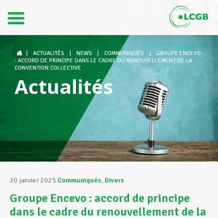
Contact
FR
DE
|
ACTUALITÉS
|
NEWS
|
COMMUNIQUÉS
|
GROUPE ENCEVO
: ACCORD DE PRINCIPE DANS LE CADRE DU RENOUVELLEMENT DE LA
CONVENTION COLLECTIVE
Actualités
Le LCGB
Structures syndicales
Assistance au Travail
20 janvier 2025
Communiqués
,
Divers
Groupe Encevo : accord de principe
Vos droits
dans le cadre du renouvellement de la