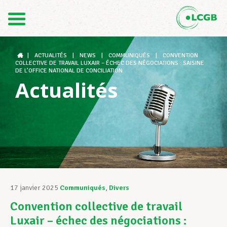
Contact
FR
DE
|
ACTUALITÉS
|
NEWS
|
COMMUNIQUÉS
|
CONVENTION
COLLECTIVE DE TRAVAIL LUXAIR – ÉCHEC DES NÉGOCIATIONS : SAISINE
DE L’OFFICE NATIONAL DE CONCILIATION
Actualités
Le LCGB
Structures syndicales
Assistance au Travail
17 janvier 2025
Communiqués
,
Divers
Convention collective de travail
Vos droits
Luxair – échec des négociations :