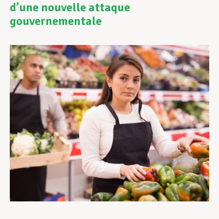
d’une nouvelle attaque
gouvernementale
Assistance en vie privée
Développement professionnel
Devenir Membre
Actualités