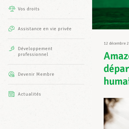
Vos droits
Prestations complémentaires
Charte
Photos
Assistance en vie privée
Harmonie Mutuelle
Bureaux INFO-CENTER
12 décembre 
Vidéos
Développement
Amazo
professionnel
Assurance AXA
L’équipe LCGB
dépar
Devenir Membre
huma
Actualités