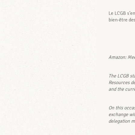
Le LCGB s’en
bien-être de
Amazon: Mee
The LCGB sta
Resources de
and the curr
On this occa
exchange wit
delegation m