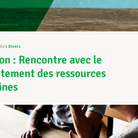
2024
Divers
n : Rencontre avec le
tement des ressources
ines