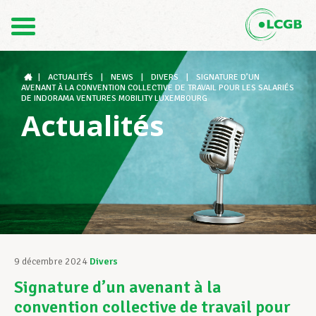
Contact
FR
DE
|
ACTUALITÉS
|
NEWS
|
DIVERS
|
SIGNATURE D’UN
AVENANT À LA CONVENTION COLLECTIVE DE TRAVAIL POUR LES SALARIÉS
DE INDORAMA VENTURES MOBILITY LUXEMBOURG
Actualités
Le LCGB
Structures syndicales
Assistance au Travail
9 décembre 2024
Divers
Signature d’un avenant à la
Vos droits
convention collective de travail pour