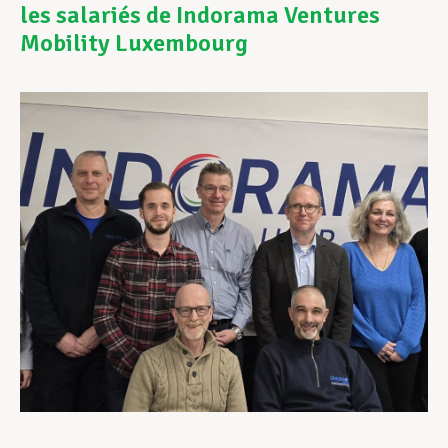
les salariés de Indorama Ventures
Mobility Luxembourg
Assistance en vie privée
Développement professionnel
Devenir Membre
Actualités