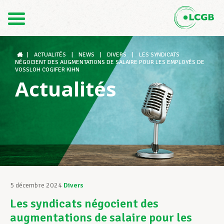
Contact
FR
DE
|
ACTUALITÉS
|
NEWS
|
DIVERS
|
LES SYNDICATS
NÉGOCIENT DES AUGMENTATIONS DE SALAIRE POUR LES EMPLOYÉS DE
VOSSLOH COGIFER KIHN
Actualités
Le LCGB
Structures syndicales
Assistance au Travail
5 décembre 2024
Divers
Les syndicats négocient des
Vos droits
augmentations de salaire pour les