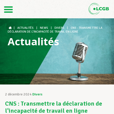
Contact
FR
DE
|
ACTUALITÉS
|
NEWS
|
DIVERS
|
CNS : TRANSMETTRE LA
DÉCLARATION DE L‘INCAPACITÉ DE TRAVAIL EN LIGNE
Actualités
Le LCGB
Structures syndicales
Assistance au Travail
2 décembre 2024
Divers
CNS : Transmettre la déclaration de
Vos droits
l‘incapacité de travail en ligne