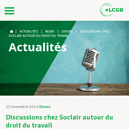
Contact
FR
DE
|
ACTUALITÉS
|
NEWS
|
DIVERS
|
DISCUSSIONS CHEZ
SOCLAIR AUTOUR DU DROIT DU TRAVAIL
Actualités
Le LCGB
Structures syndicales
Assistance au Travail
15 novembre 2024
Divers
Discussions chez Soclair autour du
Vos droits
droit du travail