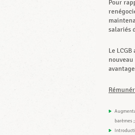
Pour rapp
renégocié
maintenan
salariés 
Le LCGB a
nouveau p
avantages
Rémunéra
Augmentat
barèmes ;
Introduct