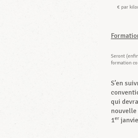
€ par kil
Formatio
Seront (enfin
formation co
S’en suiv
conventio
qui devra
nouvelle 
er
1
janvie