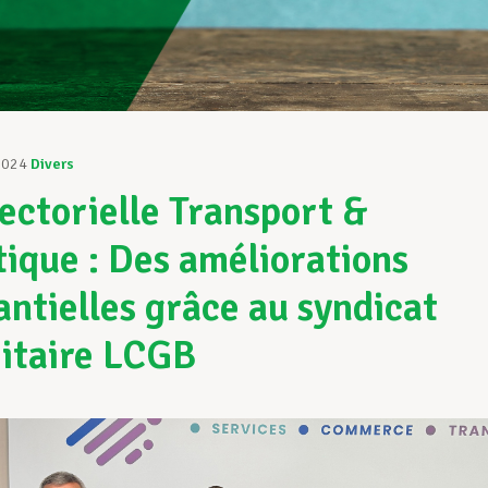
2024
Divers
ectorielle Transport &
tique : Des améliorations
antielles grâce au syndicat
itaire LCGB