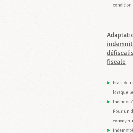
condition
Adaptatio
indemnit
défiscali
fiscale
Frais de 
lorsque l
Indemnité 
Pour un d
convoyeur
Indemnité