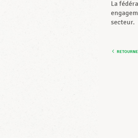
La fédér
engagemen
secteur.
RETOURNER