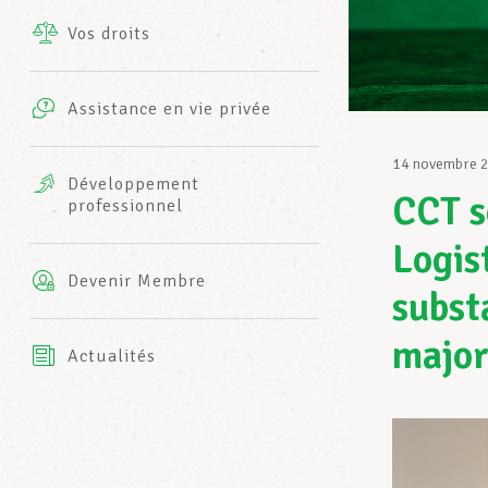
Vos droits
Prestations complémentaires
Charte
Photos
Assistance en vie privée
Harmonie Mutuelle
Bureaux INFO-CENTER
14 novembre 
Vidéos
Développement
CCT s
professionnel
Assurance AXA
L’équipe LCGB
Logis
Devenir Membre
subst
major
Actualités