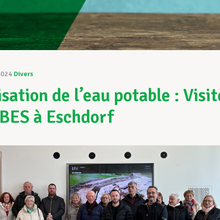
2024
Divers
sation de l’eau potable : Visit
BES à Eschdorf