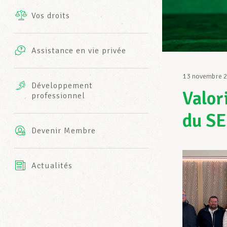
Vos droits
Prestations complémentaires
Charte
Photos
Assistance en vie privée
Harmonie Mutuelle
Bureaux INFO-CENTER
13 novembre 
Vidéos
Développement
Valori
professionnel
Assurance AXA
L’équipe LCGB
du SE
Devenir Membre
Actualités