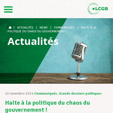
Contact
FR
DE
|
ACTUALITÉS
|
NEWS
|
COMMUNIQUÉS
|
HALTE À LA
POLITIQUE DU CHAOS DU GOUVERNEMENT !
Actualités
Le LCGB
Structures syndicales
Assistance au Travail
12 novembre 2024
Communiqués
,
Grands dossiers politiques
Halte à la politique du chaos du
Vos droits
gouvernement !