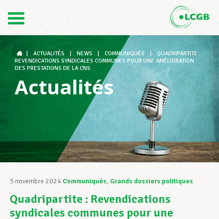
Contact
FR
DE
|
ACTUALITÉS
|
NEWS
|
COMMUNIQUÉS
|
QUADRIPARTITE :
REVENDICATIONS SYNDICALES COMMUNES POUR UNE AMÉLIORATION
DES PRESTATIONS DE LA CNS
Actualités
Le LCGB
Structures syndicales
Assistance au Travail
5 novembre 2024
Communiqués
,
Grands dossiers politiques
Quadripartite : Revendications
Vos droits
syndicales communes pour une