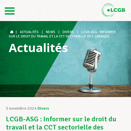
Contact
FR
DE
|
ACTUALITÉS
|
NEWS
|
DIVERS
|
LCGB-ASG : INFORMER
SUR LE DROIT DU TRAVAIL ET LA CCT SECTORIELLE DES GARAGES
Actualités
Le LCGB
Structures syndicales
Assistance au Travail
5 novembre 2024
Divers
LCGB-ASG : Informer sur le droit du
Vos droits
travail et la CCT sectorielle des