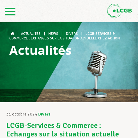
Contact
FR
DE
|
ACTUALITÉS
|
NEWS
|
DIVERS
|
LCGB-SERVICES &
COMMERCE : ECHANGES SUR LA SITUATION ACTUELLE CHEZ ACTION
Actualités
Le LCGB
Structures syndicales
Assistance au Travail
31 octobre 2024
Divers
LCGB-Services & Commerce :
Vos droits
Echanges sur la situation actuelle