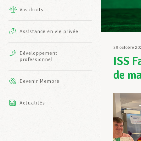
Vos droits
Prestations complémentaires
Charte
Photos
Assistance en vie privée
Harmonie Mutuelle
Bureaux INFO-CENTER
29 octobre 20
Vidéos
Développement
ISS Fa
professionnel
Assurance AXA
L’équipe LCGB
de ma
Devenir Membre
Actualités