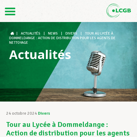
Contact
FR
DE
|
ACTUALITÉS
|
NEWS
|
DIVERS
|
TOUR AU LYCÉE À
DOMMELDANGE : ACTION DE DISTRIBUTION POUR LES AGENTS DE
NETTOYAGE
Actualités
Le LCGB
Structures syndicales
Assistance au Travail
24 octobre 2024
Divers
Tour au Lycée à Dommeldange :
Vos droits
Action de distribution pour les agents