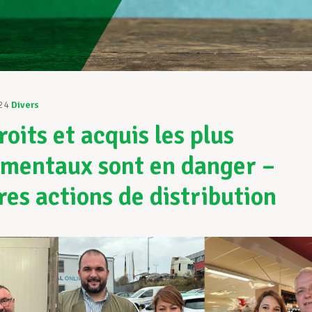
24
Divers
oits et acquis les plus
mentaux sont en danger –
res actions de distribution