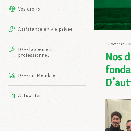
Vos droits
Prestations complémentaires
Charte
Photos
Assistance en vie privée
Harmonie Mutuelle
Bureaux INFO-CENTER
22 octobre 20
Vidéos
Développement
Nos dr
professionnel
Assurance AXA
L’équipe LCGB
fonda
Devenir Membre
D’aut
Actualités