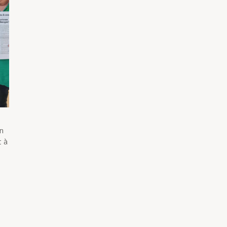
in
t à