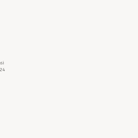
si
024