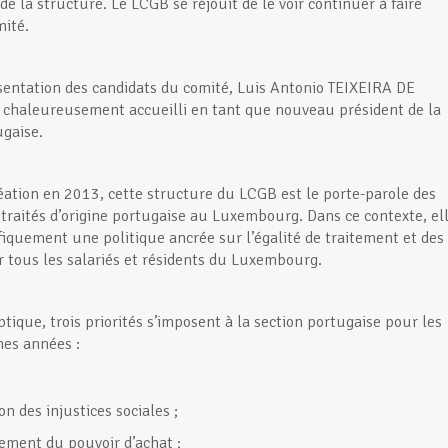
de la structure. Le LCGB se réjouit de le voir continuer à faire
mité.
sentation des candidats du comité, Luis Antonio TEIXEIRA DE
chaleureusement accueilli en tant que nouveau président de la
ugaise.
éation en 2013, cette structure du LCGB est le porte-parole des
retraités d’origine portugaise au Luxembourg. Dans ce contexte, el
fiquement une politique ancrée sur l’égalité de traitement et des
 tous les salariés et résidents du Luxembourg.
tique, trois priorités s’imposent à la section portugaise pour les
nes années :
on des injustices sociales ;
cement du pouvoir d’achat ;