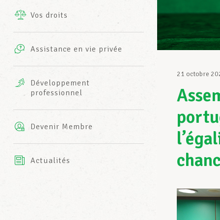
Vos droits
Prestations complémentaires
Charte
Photos
Assistance en vie privée
Harmonie Mutuelle
Bureaux INFO-CENTER
21 octobre 20
Vidéos
Développement
Assem
professionnel
Assurance AXA
L’équipe LCGB
portu
Devenir Membre
l’éga
chanc
Actualités