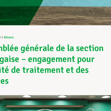
24
Divers
blée générale de la section
gaise – engagement pour
lité de traitement et des
es