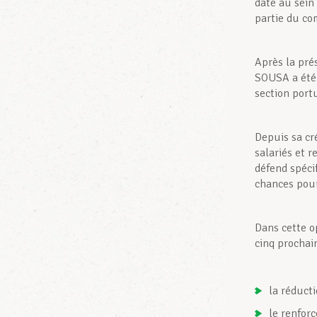
date au sein 
partie du co
Après la pré
SOUSA a été 
section port
Depuis sa cr
salariés et 
défend spéci
chances pour
Dans cette op
cinq prochai
la réducti
le renfor