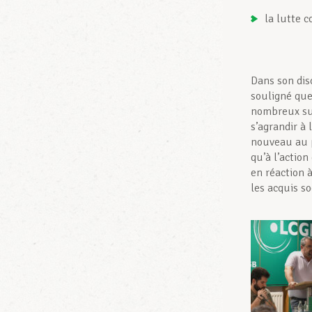
la lutte c
Dans son dis
souligné que
nombreux suj
s’agrandir à
nouveau au p
qu’à l’action
en réaction à
les acquis so