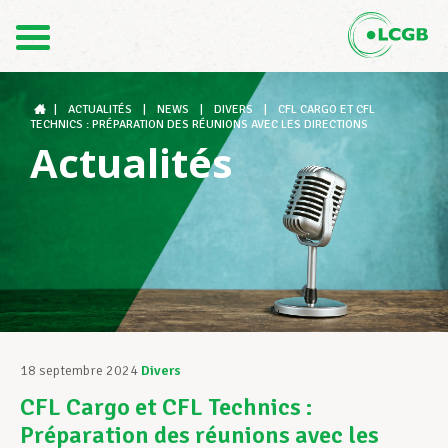
Contact
FR
DE
|
ACTUALITÉS
|
NEWS
|
DIVERS
|
CFL CARGO ET CFL
TECHNICS : PRÉPARATION DES RÉUNIONS AVEC LES DIRECTIONS
Actualités
Le LCGB
Structures syndicales
Assistance au Travail
18 septembre 2024
Divers
CFL Cargo et CFL Technics :
Vos droits
Préparation des réunions avec les