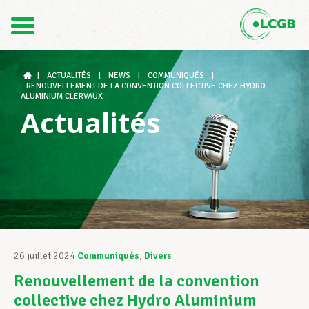
Contact
FR
DE
|
ACTUALITÉS
|
NEWS
|
COMMUNIQUÉS
|
RENOUVELLEMENT DE LA CONVENTION COLLECTIVE CHEZ HYDRO
ALUMINIUM CLERVAUX
Actualités
Le LCGB
Structures syndicales
Assistance au Travail
26 juillet 2024
Communiqués
,
Divers
Renouvellement de la convention
Vos droits
collective chez Hydro Aluminium