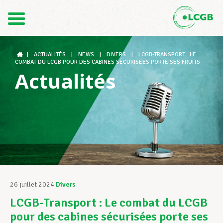
Contact
FR
DE
|
ACTUALITÉS
|
NEWS
|
DIVERS
|
LCGB-TRANSPORT : LE
COMBAT DU LCGB POUR DES CABINES SÉCURISÉES PORTE SES FRUITS
Actualités
Le LCGB
Structures syndicales
Assistance au Travail
26 juillet 2024
Divers
LCGB-Transport : Le combat du LCGB
Vos droits
pour des cabines sécurisées porte ses