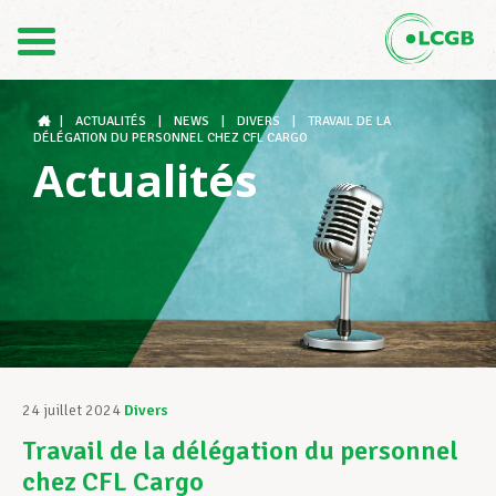
Contact
FR
DE
|
ACTUALITÉS
|
NEWS
|
DIVERS
|
TRAVAIL DE LA
DÉLÉGATION DU PERSONNEL CHEZ CFL CARGO
Actualités
Le LCGB
Structures syndicales
Assistance au Travail
24 juillet 2024
Divers
Travail de la délégation du personnel
Vos droits
chez CFL Cargo