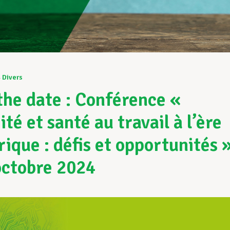
4
Divers
the date : Conférence «
té et santé au travail à l’ère
ique : défis et opportunités 
octobre 2024