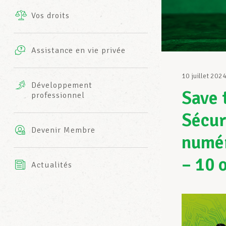
Vos droits
Prestations complémentaires
Charte
Photos
Assistance en vie privée
Harmonie Mutuelle
Bureaux INFO-CENTER
10 juillet 202
Vidéos
Développement
Save 
professionnel
Assurance AXA
L’équipe LCGB
Sécuri
Devenir Membre
numér
– 10 
Actualités