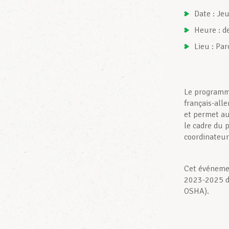
Date : Je
Heure : d
Lieu : Par
Le programme
français-all
et permet aux
le cadre du 
coordinateur
Cet événemen
2023-2025 de
OSHA).