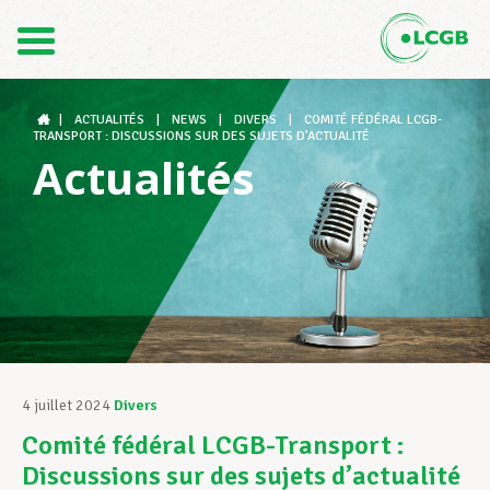
Contact
FR
DE
|
ACTUALITÉS
|
NEWS
|
DIVERS
|
COMITÉ FÉDÉRAL LCGB-
TRANSPORT : DISCUSSIONS SUR DES SUJETS D’ACTUALITÉ
Actualités
Le LCGB
Structures syndicales
Assistance au Travail
4 juillet 2024
Divers
Comité fédéral LCGB-Transport :
Vos droits
Discussions sur des sujets d’actualité